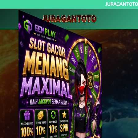
JURAGANTOTO ❂ Kemewahan Hiburan Digi